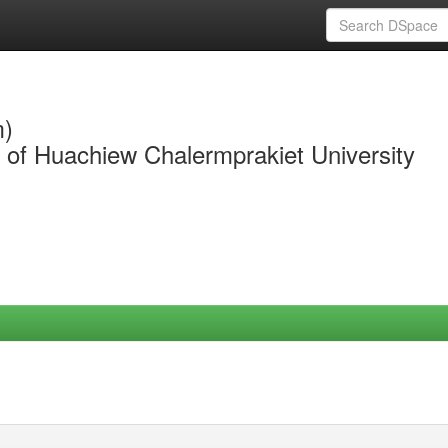
m)
y of Huachiew Chalermprakiet University