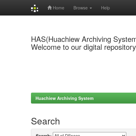
Home
Browse
Help
Skip
navigation
HAS(Huachiew Archiving Syste
Welcome to our digital repositor
Huachiew Archiving System
Search
Search: