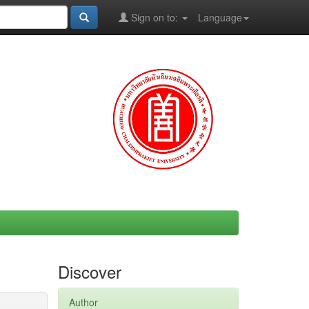
Sign on to:
Language
Discover
Author