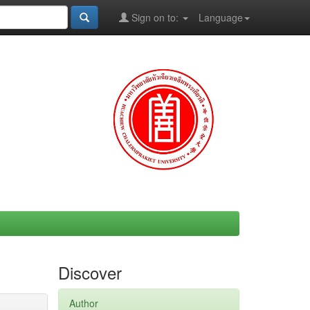
Sign on to:
Language
Discover
Author