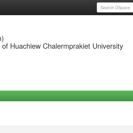
m)
y of Huachiew Chalermprakiet University