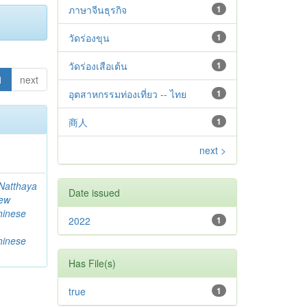
ภาษาจีนธุรกิจ
1
วัดร่องขุน
1
วัดร่องเสือเต้น
1
1
next
อุตสาหกรรมท่องเที่ยว -- ไทย
1
商人
1
next >
Natthaya
Date issued
ew
hinese
2022
1
hinese
Has File(s)
true
1