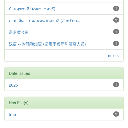
บ้านสุขาวดี (พัทยา, ชลบุรี)
1
ภาษาจีน -- บทสนทนาและวลี (สำหรับบ...
1
富贵黄金屋
1
汉语 -- 对话和短语 (适用于餐厅和酒店人员)
1
next >
Date issued
2025
1
Has File(s)
true
1