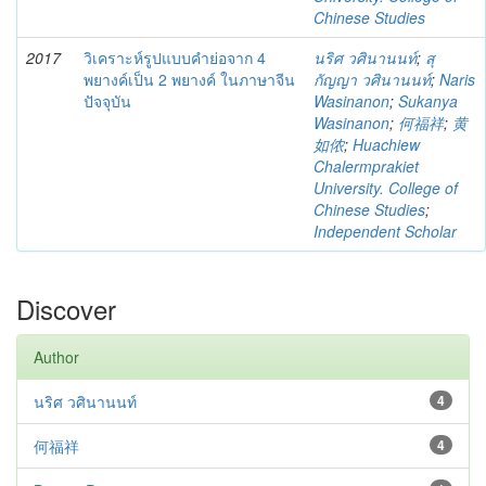
Chinese Studies
2017
วิเคราะห์รูปแบบคำย่อจาก 4
นริศ วศินานนท์
;
สุ
พยางค์เป็น 2 พยางค์ ในภาษาจีน
กัญญา วศินานนท์
;
Naris
ปัจจุบัน
Wasinanon
;
Sukanya
Wasinanon
;
何福祥
;
黄
如侬
;
Huachiew
Chalermprakiet
University. College of
Chinese Studies
;
Independent Scholar
Discover
Author
นริศ วศินานนท์
4
何福祥
4