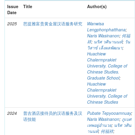
Issue
Title
Author(s)
Date
2025
芭提雅富贵黄金屋汉语服务研究
Wanwisa
Lengphonphatthana
;
Naris Wasinanon
;
何福
祥
;
นริศ วศินานนท์
;
วัน
วิสาข์ เล็งผลพัฒนา
;
Huachiew
Chalermprakiet
University. College of
Chinese Studies.
Graduate School
;
Huachiew
Chalermprakiet
University. College of
Chinese Studies
2024
普吉酒店接待员的汉语服务及汉
Pubate Tepyooamnuay
;
语技能
Naris Wasinanon
;
ภูเบศ
เทพอยู่อำนวย
;
นริศ วศิน
านนท์
;
何福祥
;