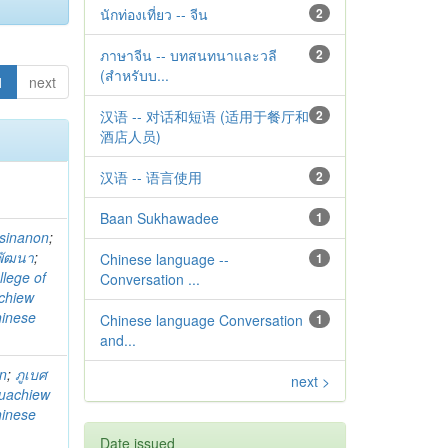
นักท่องเที่ยว -- จีน
2
ภาษาจีน -- บทสนทนาและวลี
2
(สำหรับบ...
1
next
汉语 -- 对话和短语 (适用于餐厅和
2
酒店人员)
汉语 -- 语言使用
2
Baan Sukhawadee
1
sinanon
;
ลพัฒนา
;
Chinese language --
1
llege of
Conversation ...
chiew
hinese
Chinese language Conversation
1
and...
on
;
ภูเบศ
next >
uachiew
hinese
Date issued