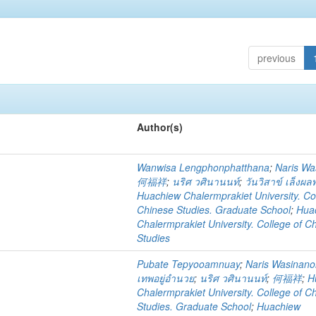
previous
Author(s)
Wanwisa Lengphonphatthana
;
Naris Wa
何福祥
;
นริศ วศินานนท์
;
วันวิสาข์ เล็งผ
Huachiew Chalermprakiet University. Co
Chinese Studies. Graduate School
;
Hua
Chalermprakiet University. College of C
Studies
Pubate Tepyooamnuay
;
Naris Wasinan
เทพอยู่อำนวย
;
นริศ วศินานนท์
;
何福祥
;
H
Chalermprakiet University. College of C
Studies. Graduate School
;
Huachiew