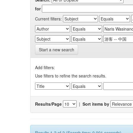
for
Current filters:
Start a new search
Add filters:
Use filters to refine the search results.
Results/Page
|
Sort items by
Results 1-2 of 2 (Search time: 0.001 seconds).