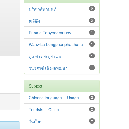
นริศ วศินานนท์
2
何福祥
2
Pubate Tepyooamnuay
1
Wanwisa Lengphonphatthana
1
ภูเบศ เทพอยู่อำนวย
1
วันวิสาข์ เล็งผลพัฒนา
1
Subject
Chinese language -- Usage
2
Tourists -- China
2
จีนศึกษา
2