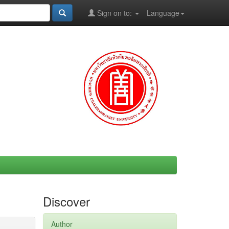
Sign on to:
Language
Discover
Author