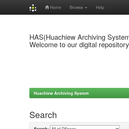
Home
Browse
Help
Skip
navigation
HAS(Huachiew Archiving Syste
Welcome to our digital repositor
Huachiew Archiving System
Search
Search: