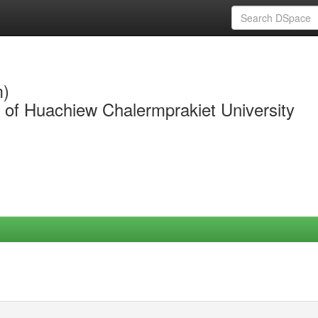
m)
y of Huachiew Chalermprakiet University