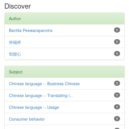
Discover
Author
Bantita Peewarapanvira
1
何福祥
1
邹甜心
1
Subject
Chinese language -- Business Chinese
1
Chinese language -- Translating i...
1
Chinese language -- Usage
1
Consumer behavior
1