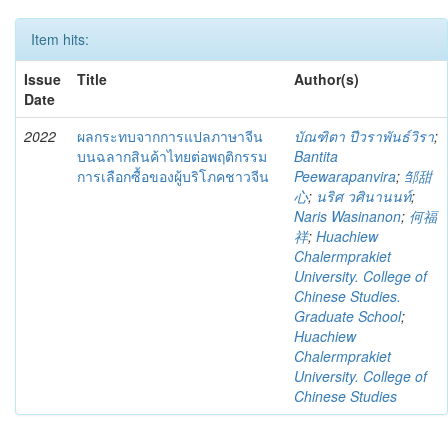
Item hits:
Issue
Title
Author(s)
Date
2022
ผลกระทบจากการแปลภาษาจีน
บัณฑิตา ปีวราพันธ์วิรา
;
บนฉลากสินค้าไทยต่อพฤติกรรม
Bantita
การเลือกซื้อของผู้บริโภคชาวจีน
Peewarapanvira
;
邹甜
心
;
นริศ วศินานนท์
;
Naris Wasinanon
;
何福
祥
;
Huachiew
Chalermprakiet
University. College of
Chinese Studies.
Graduate School
;
Huachiew
Chalermprakiet
University. College of
Chinese Studies