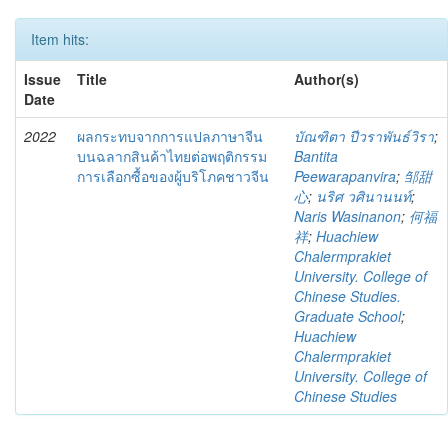
Item hits:
Issue
Title
Author(s)
Date
2022
ผลกระทบจากการแปลภาษาจีน
บัณฑิตา ปีวราพันธ์วิรา
;
บนฉลากสินค้าไทยต่อพฤติกรรม
Bantita
การเลือกซื้อของผู้บริโภคชาวจีน
Peewarapanvira
;
邹甜
心
;
นริศ วศินานนท์
;
Naris Wasinanon
;
何福
祥
;
Huachiew
Chalermprakiet
University. College of
Chinese Studies.
Graduate School
;
Huachiew
Chalermprakiet
University. College of
Chinese Studies