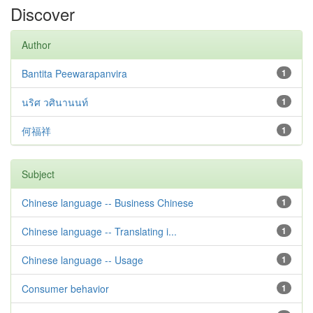
Discover
Author
Bantita Peewarapanvira
1
นริศ วศินานนท์
1
何福祥
1
Subject
Chinese language -- Business Chinese
1
Chinese language -- Translating i...
1
Chinese language -- Usage
1
Consumer behavior
1