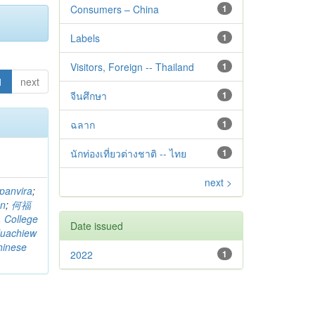
Consumers – China
1
Labels
1
Visitors, Foreign -- Thailand
1
1
next
จีนศึกษา
1
ฉลาก
1
นักท่องเที่ยวต่างชาติ -- ไทย
1
next >
panvira
;
on
;
何福
. College
Date issued
uachiew
hinese
2022
1