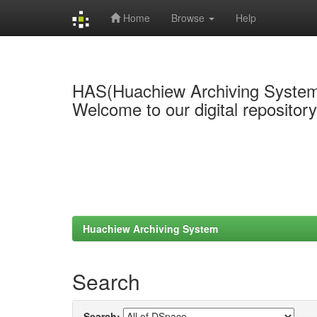
Home
Browse
Help
Skip
navigation
HAS(Huachiew Archiving Syste
Welcome to our digital repositor
Huachiew Archiving System
Search
Search: