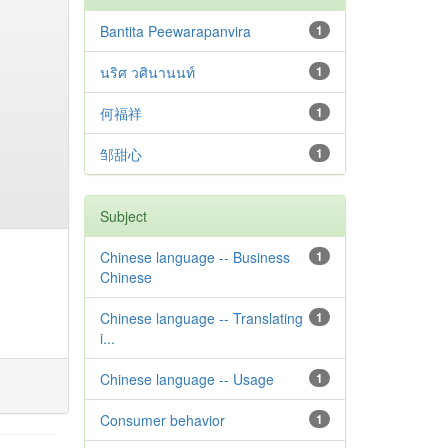
Bantita Peewarapanvira
1
นริศ วศินานนท์
1
何福祥
1
邹甜心
1
Subject
Chinese language -- Business
1
Chinese
Chinese language -- Translating
1
i...
Chinese language -- Usage
1
Consumer behavior
1