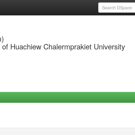
m)
y of Huachiew Chalermprakiet University