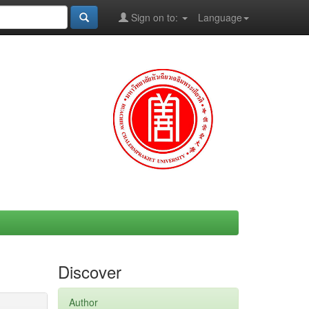
Sign on to:
Language
Discover
Author