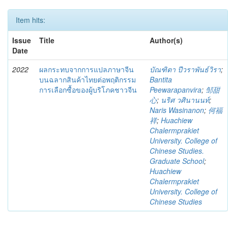
Item hits:
Issue
Title
Author(s)
Date
2022
ผลกระทบจากการแปลภาษาจีน
บัณฑิตา ปีวราพันธ์วิรา
;
บนฉลากสินค้าไทยต่อพฤติกรรม
Bantita
การเลือกซื้อของผู้บริโภคชาวจีน
Peewarapanvira
;
邹甜
心
;
นริศ วศินานนท์
;
Naris Wasinanon
;
何福
祥
;
Huachiew
Chalermprakiet
University. College of
Chinese Studies.
Graduate School
;
Huachiew
Chalermprakiet
University. College of
Chinese Studies