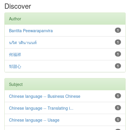
Discover
Author
Bantita Peewarapanvira
1
นริศ วศินานนท์
1
何福祥
1
邹甜心
1
Subject
Chinese language -- Business Chinese
1
Chinese language -- Translating i...
1
Chinese language -- Usage
1