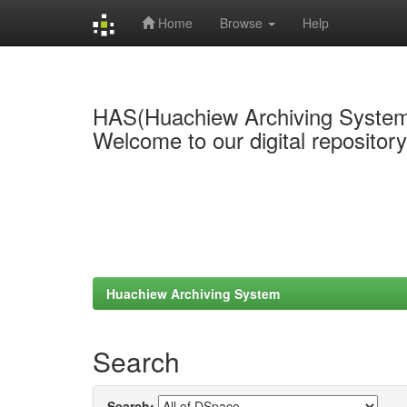
Home
Browse
Help
Skip
navigation
HAS(Huachiew Archiving Syste
Welcome to our digital repositor
Huachiew Archiving System
Search
Search: