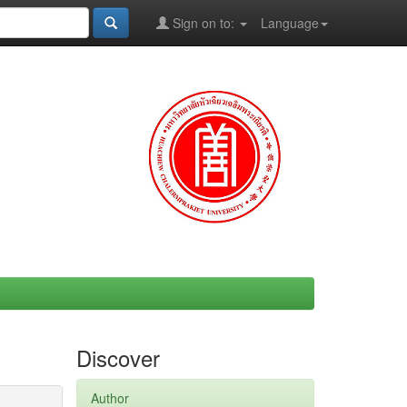
Sign on to:
Language
Discover
Author