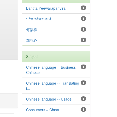
Bantita Peewarapanvira
1
นริศ วศินานนท์
1
何福祥
1
邹甜心
1
Subject
Chinese language -- Business
1
Chinese
Chinese language -- Translating
1
i...
Chinese language -- Usage
1
Consumers – China
1