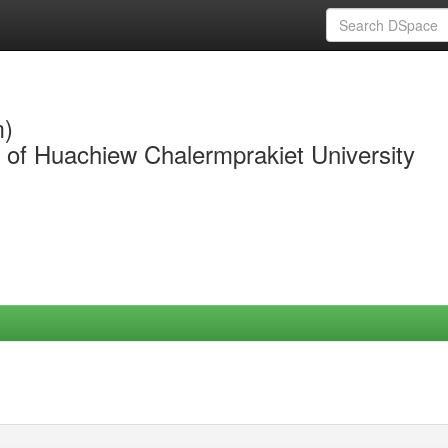
m)
y of Huachiew Chalermprakiet University