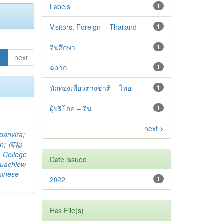
Labels
1
Visitors, Foreign -- Thailand
1
จีนศึกษา
1
1
next
ฉลาก
1
นักท่องเที่ยวต่างชาติ -- ไทย
1
ผู้บริโภค – จีน
1
next >
panvira
;
on
;
何福
. College
Date issued
uachiew
hinese
2022
1
Has File(s)