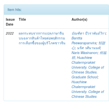
Item hits:
Issue
Title
Author(s)
Date
2022
ผลกระทบจากการแปลภาษาจีน
บัณฑิตา ปีวราพันธ์วิรา
;
บนฉลากสินค้าไทยต่อพฤติกรรม
Bantita
การเลือกซื้อของผู้บริโภคชาวจีน
Peewarapanvira
;
邹甜
心
;
นริศ วศินานนท์
;
Naris Wasinanon
;
何福
祥
;
Huachiew
Chalermprakiet
University. College of
Chinese Studies.
Graduate School
;
Huachiew
Chalermprakiet
University. College of
Chinese Studies