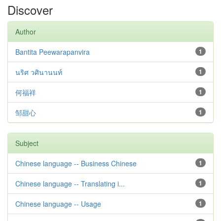
Discover
Author
Bantita Peewarapanvira
1
นริศ วศินานนท์
1
何福祥
1
邹甜心
1
Subject
Chinese language -- Business Chinese
1
Chinese language -- Translating i...
1
Chinese language -- Usage
1