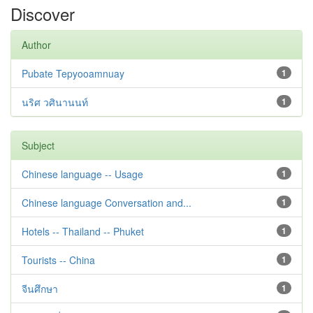
Discover
Author
Pubate Tepyooamnuay
1
นริศ วศินานนท์
1
Subject
Chinese language -- Usage
1
Chinese language Conversation and...
1
Hotels -- Thailand -- Phuket
1
Tourists -- China
1
จีนศึกษา
1