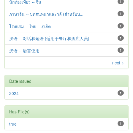
นักท่องเที่ยว -- จีน
1
ภาษาจีน -- บทสนทนาและวลี (สำหรับบ...
1
โรงแรม -- ไทย -- ภูเก็ต
1
汉语 -- 对话和短语 (适用于餐厅和酒店人员)
1
汉语 -- 语言使用
1
next >
Date issued
2024
1
Has File(s)
true
1