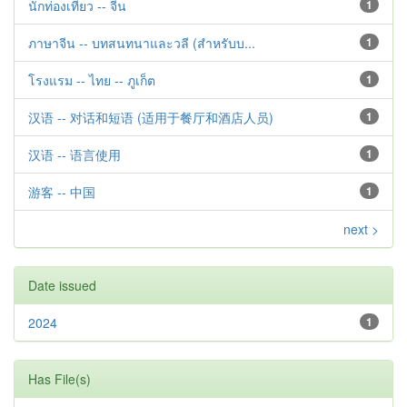
นักท่องเที่ยว -- จีน
1
ภาษาจีน -- บทสนทนาและวลี (สำหรับบ...
1
โรงแรม -- ไทย -- ภูเก็ต
1
汉语 -- 对话和短语 (适用于餐厅和酒店人员)
1
汉语 -- 语言使用
1
游客 -- 中国
1
next >
Date issued
2024
1
Has File(s)