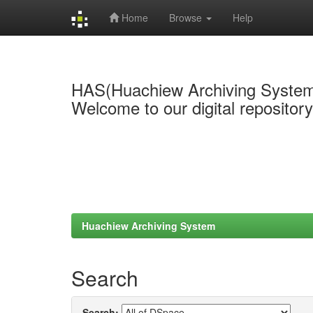
Home
Browse
Help
Skip
navigation
HAS(Huachiew Archiving Syste
Welcome to our digital repositor
Huachiew Archiving System
Search
Search: