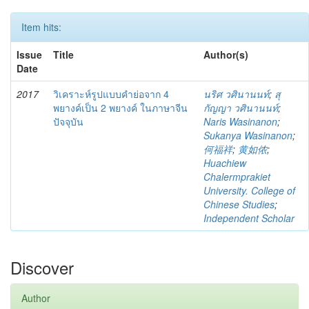
Item hits:
Issue
Title
Author(s)
Date
2017
วิเคราะห์รูปแบบคำย่อจาก 4
นริศ วศินานนท์
;
สุ
พยางค์เป็น 2 พยางค์ ในภาษาจีน
กัญญา วศินานนท์
;
ปัจจุบัน
Naris Wasinanon
;
Sukanya Wasinanon
;
何福祥
;
黄如侬
;
Huachiew
Chalermprakiet
University. College of
Chinese Studies
;
Independent Scholar
Discover
Author