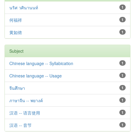
นริศ วศินานนท์
1
何福祥
1
黄如侬
1
Subject
Chinese language -- Syllabication
1
Chinese language -- Usage
1
จีนศึกษา
1
ภาษาจีน -- พยางค์
1
汉语 -- 语言使用
1
汉语 -- 音节
1