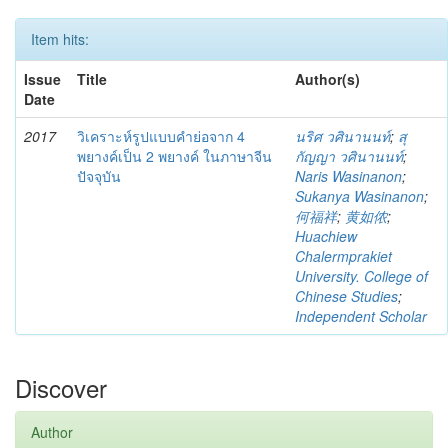
Item hits:
Issue
Title
Author(s)
Date
2017
วิเคราะห์รูปแบบคำย่อจาก 4
นริศ วศินานนท์
;
สุ
พยางค์เป็น 2 พยางค์ ในภาษาจีน
กัญญา วศินานนท์
;
ปัจจุบัน
Naris Wasinanon
;
Sukanya Wasinanon
;
何福祥
;
黄如侬
;
Huachiew
Chalermprakiet
University. College of
Chinese Studies
;
Independent Scholar
Discover
Author