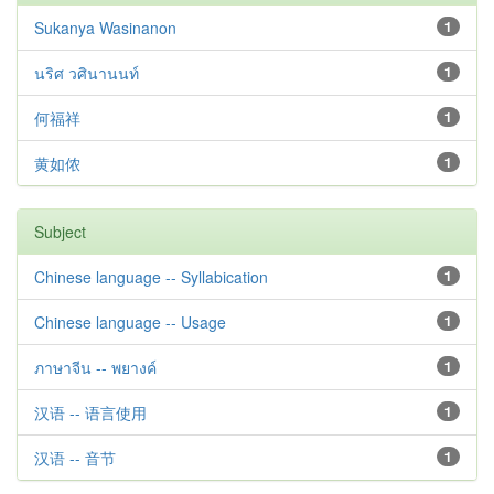
Sukanya Wasinanon
1
นริศ วศินานนท์
1
何福祥
1
黄如侬
1
Subject
Chinese language -- Syllabication
1
Chinese language -- Usage
1
ภาษาจีน -- พยางค์
1
汉语 -- 语言使用
1
汉语 -- 音节
1