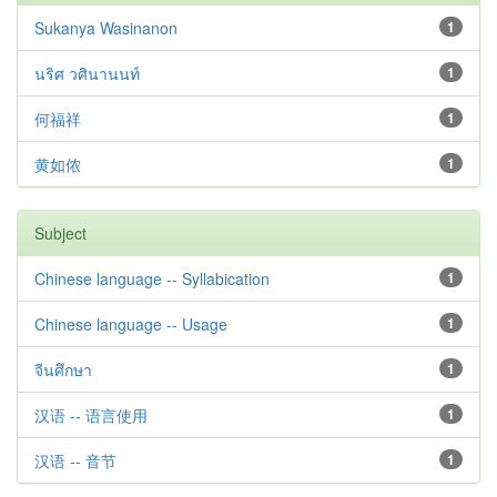
Sukanya Wasinanon
1
นริศ วศินานนท์
1
何福祥
1
黄如侬
1
Subject
Chinese language -- Syllabication
1
Chinese language -- Usage
1
จีนศึกษา
1
汉语 -- 语言使用
1
汉语 -- 音节
1