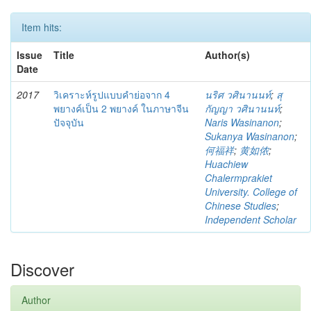
Item hits:
Issue
Title
Author(s)
Date
2017
วิเคราะห์รูปแบบคำย่อจาก 4
นริศ วศินานนท์
;
สุ
พยางค์เป็น 2 พยางค์ ในภาษาจีน
กัญญา วศินานนท์
;
ปัจจุบัน
Naris Wasinanon
;
Sukanya Wasinanon
;
何福祥
;
黄如侬
;
Huachiew
Chalermprakiet
University. College of
Chinese Studies
;
Independent Scholar
Discover
Author