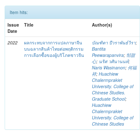
Item hits:
Issue
Title
Author(s)
Date
2022
ผลกระทบจากการแปลภาษาจีน
บัณฑิตา ปีวราพันธ์วิรา
;
บนฉลากสินค้าไทยต่อพฤติกรรม
Bantita
การเลือกซื้อของผู้บริโภคชาวจีน
Peewarapanvira
;
邹甜
心
;
นริศ วศินานนท์
;
Naris Wasinanon
;
何福
祥
;
Huachiew
Chalermprakiet
University. College of
Chinese Studies.
Graduate School
;
Huachiew
Chalermprakiet
University. College of
Chinese Studies