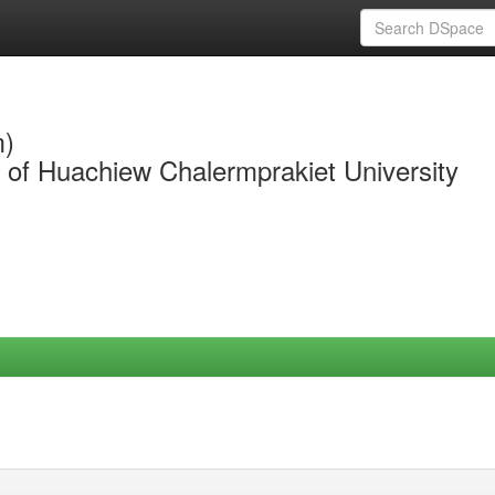
m)
y of Huachiew Chalermprakiet University