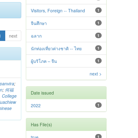
Visitors, Foreign -- Thailand
1
จีนศึกษา
1
1
next
ฉลาก
1
นักท่องเที่ยวต่างชาติ -- ไทย
1
ผู้บริโภค – จีน
1
next >
panvira
;
on
;
何福
Date issued
. College
uachiew
2022
1
hinese
Has File(s)
true
1