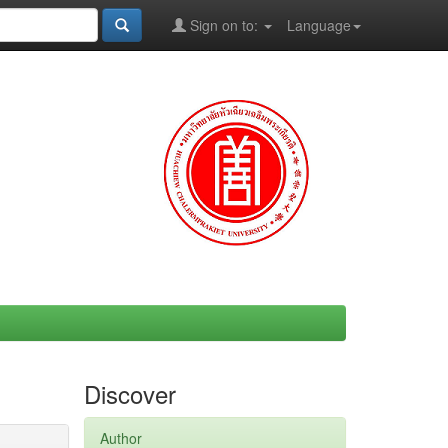
Sign on to:
Language
Discover
Author