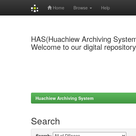
Home
Browse
Help
Skip
navigation
HAS(Huachiew Archiving Syste
Welcome to our digital repositor
Huachiew Archiving System
Search
Search: