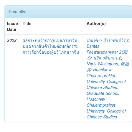
Item hits:
Issue
Title
Author(s)
Date
2022
ผลกระทบจากการแปลภาษาจีน
บัณฑิตา ปีวราพันธ์วิรา
;
บนฉลากสินค้าไทยต่อพฤติกรรม
Bantita
การเลือกซื้อของผู้บริโภคชาวจีน
Peewarapanvira
;
邹甜
心
;
นริศ วศินานนท์
;
Naris Wasinanon
;
何福
祥
;
Huachiew
Chalermprakiet
University. College of
Chinese Studies.
Graduate School
;
Huachiew
Chalermprakiet
University. College of
Chinese Studies