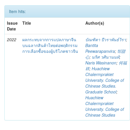
Item hits:
Issue
Title
Author(s)
Date
2022
ผลกระทบจากการแปลภาษาจีน
บัณฑิตา ปีวราพันธ์วิรา
;
บนฉลากสินค้าไทยต่อพฤติกรรม
Bantita
การเลือกซื้อของผู้บริโภคชาวจีน
Peewarapanvira
;
邹甜
心
;
นริศ วศินานนท์
;
Naris Wasinanon
;
何福
祥
;
Huachiew
Chalermprakiet
University. College of
Chinese Studies.
Graduate School
;
Huachiew
Chalermprakiet
University. College of
Chinese Studies