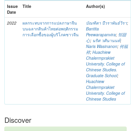
Issue
Title
Author(s)
Date
2022
ผลกระทบจากการแปลภาษาจีน
บัณฑิตา ปีวราพันธ์วิรา
;
บนฉลากสินค้าไทยต่อพฤติกรรม
Bantita
การเลือกซื้อของผู้บริโภคชาวจีน
Peewarapanvira
;
邹甜
心
;
นริศ วศินานนท์
;
Naris Wasinanon
;
何福
祥
;
Huachiew
Chalermprakiet
University. College of
Chinese Studies.
Graduate School
;
Huachiew
Chalermprakiet
University. College of
Chinese Studies
Discover