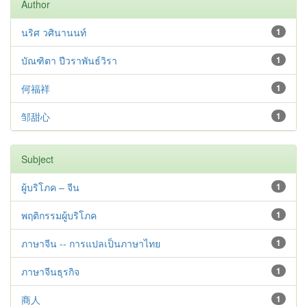
Author
นริศ วศินานนท์
1
บัณฑิตา ปีวราพันธ์วิรา
1
何福祥
1
邹甜心
1
Subject
ผู้บริโภค – จีน
1
พฤติกรรมผู้บริโภค
1
ภาษาจีน -- การแปลเป็นภาษาไทย
1
ภาษาจีนธุรกิจ
1
商人
1