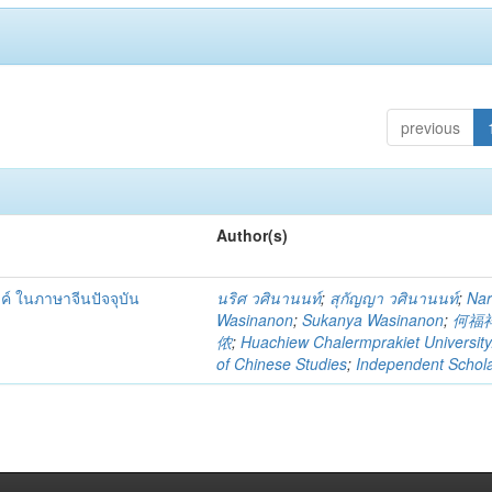
previous
Author(s)
ค์ ในภาษาจีนปัจจุบัน
นริศ วศินานนท์
;
สุกัญญา วศินานนท์
;
Nar
Wasinanon
;
Sukanya Wasinanon
;
何福
侬
;
Huachiew Chalermprakiet University
of Chinese Studies
;
Independent Schol