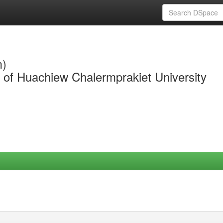
m)
y of Huachiew Chalermprakiet University