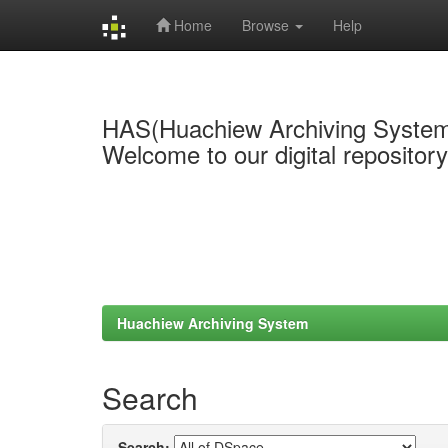
Home
Browse
Help
Skip
navigation
HAS(Huachiew Archiving Syste
Welcome to our digital repositor
Huachiew Archiving System
Search
Search: