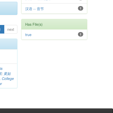
汉语 -- 音节
1
Has File(s)
1
next
true
1
is
祥
;
黄如
. College
ar