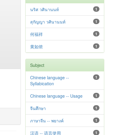
นริศ วศินานนท์
1
สุกัญญา วศินานนท์
1
何福祥
1
黄如侬
1
Subject
Chinese language --
1
Syllabication
Chinese language -- Usage
1
จีนศึกษา
1
ภาษาจีน -- พยางค์
1
汉语 -- 语言使用
1