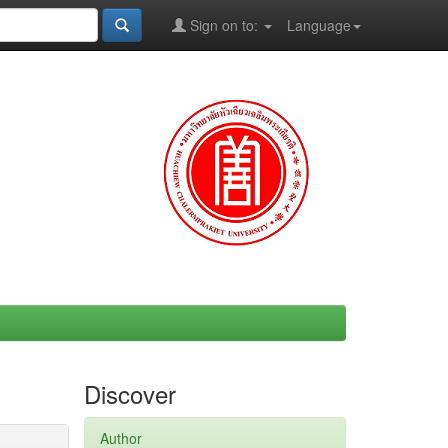
Sign on to:
Language
Discover
Author