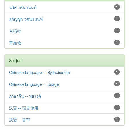
นริศ วศินานนท์
1
สุกัญญา วศินานนท์
1
何福祥
1
黄如侬
1
Subject
Chinese language -- Syllabication
1
Chinese language -- Usage
1
ภาษาจีน -- พยางค์
1
汉语 -- 语言使用
1
汉语 -- 音节
1