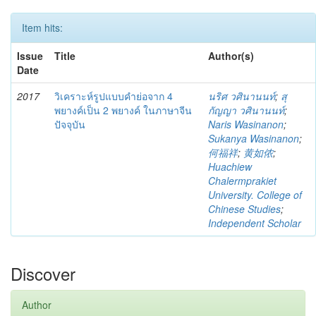
Item hits:
Issue
Title
Author(s)
Date
2017
วิเคราะห์รูปแบบคำย่อจาก 4
นริศ วศินานนท์
;
สุ
พยางค์เป็น 2 พยางค์ ในภาษาจีน
กัญญา วศินานนท์
;
ปัจจุบัน
Naris Wasinanon
;
Sukanya Wasinanon
;
何福祥
;
黄如侬
;
Huachiew
Chalermprakiet
University. College of
Chinese Studies
;
Independent Scholar
Discover
Author