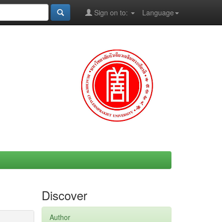
Sign on to:
Language
Discover
Author