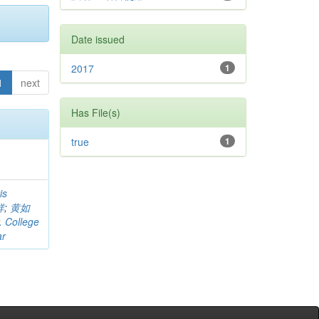
Date issued
2017
1
1
next
Has File(s)
true
1
is
祥
;
黄如
. College
ar