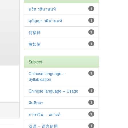
นริศ วศินานนท์
1
สุกัญญา วศินานนท์
1
何福祥
1
黄如侬
1
Subject
Chinese language --
1
Syllabication
Chinese language -- Usage
1
จีนศึกษา
1
ภาษาจีน -- พยางค์
1
汉语 -- 语言使用
1