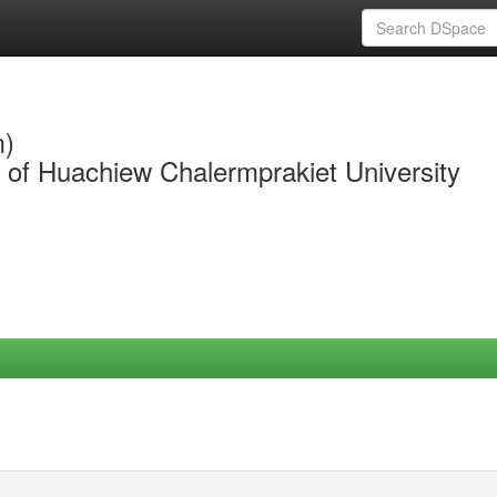
m)
y of Huachiew Chalermprakiet University