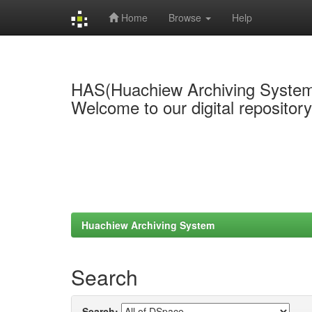
Home
Browse
Help
Skip
navigation
HAS(Huachiew Archiving Syste
Welcome to our digital repositor
Huachiew Archiving System
Search
Search: