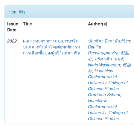
Item hits:
Issue
Title
Author(s)
Date
2022
ผลกระทบจากการแปลภาษาจีน
บัณฑิตา ปีวราพันธ์วิรา
;
บนฉลากสินค้าไทยต่อพฤติกรรม
Bantita
การเลือกซื้อของผู้บริโภคชาวจีน
Peewarapanvira
;
邹甜
心
;
นริศ วศินานนท์
;
Naris Wasinanon
;
何福
祥
;
Huachiew
Chalermprakiet
University. College of
Chinese Studies.
Graduate School
;
Huachiew
Chalermprakiet
University. College of
Chinese Studies