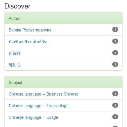
Discover
Author
Bantita Peewarapanvira
1
บัณฑิตา ปีวราพันธ์วิรา
1
何福祥
1
邹甜心
1
Subject
Chinese language -- Business Chinese
1
Chinese language -- Translating i...
1
Chinese language -- Usage
1