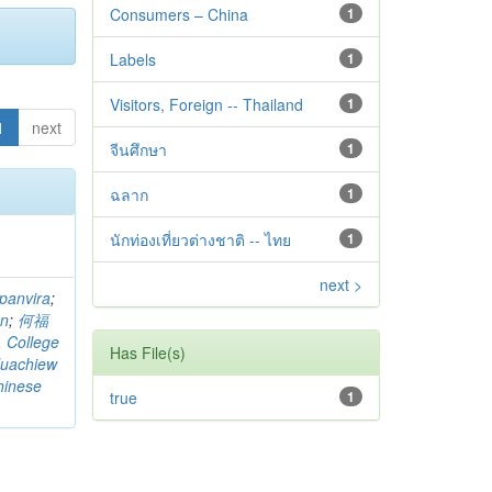
Consumers – China
1
Labels
1
Visitors, Foreign -- Thailand
1
1
next
จีนศึกษา
1
ฉลาก
1
นักท่องเที่ยวต่างชาติ -- ไทย
1
next >
panvira
;
on
;
何福
. College
Has File(s)
uachiew
hinese
true
1