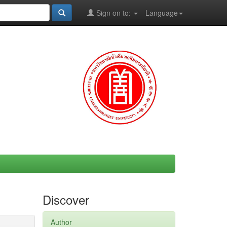
Sign on to:
Language
Discover
Author