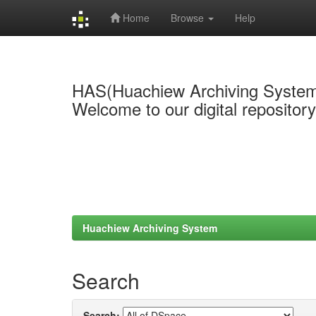
Home
Browse
Help
Skip
navigation
HAS(Huachiew Archiving Syste
Welcome to our digital repositor
Huachiew Archiving System
Search
Search: