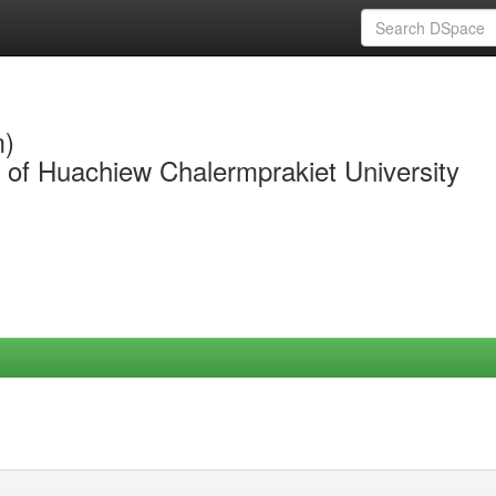
m)
y of Huachiew Chalermprakiet University