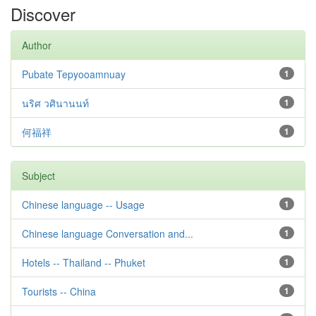
Discover
Author
Pubate Tepyooamnuay
1
นริศ วศินานนท์
1
何福祥
1
Subject
Chinese language -- Usage
1
Chinese language Conversation and...
1
Hotels -- Thailand -- Phuket
1
Tourists -- China
1