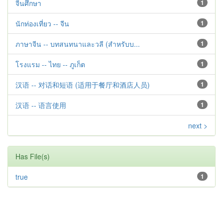
จีนศึกษา
1
นักท่องเที่ยว -- จีน
1
ภาษาจีน -- บทสนทนาและวลี (สำหรับบ...
1
โรงแรม -- ไทย -- ภูเก็ต
1
汉语 -- 对话和短语 (适用于餐厅和酒店人员)
1
汉语 -- 语言使用
1
next >
Has File(s)
true
1