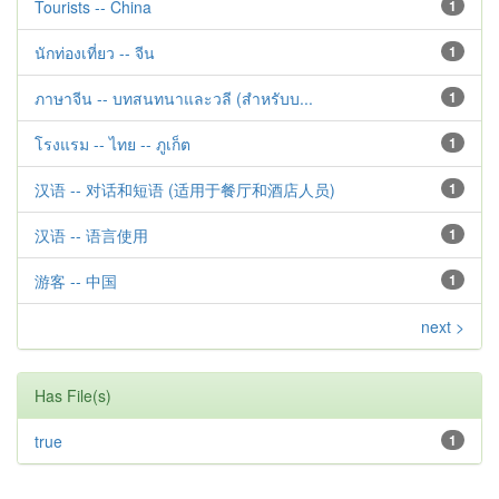
Tourists -- China
1
นักท่องเที่ยว -- จีน
1
ภาษาจีน -- บทสนทนาและวลี (สำหรับบ...
1
โรงแรม -- ไทย -- ภูเก็ต
1
汉语 -- 对话和短语 (适用于餐厅和酒店人员)
1
汉语 -- 语言使用
1
游客 -- 中国
1
next >
Has File(s)
true
1