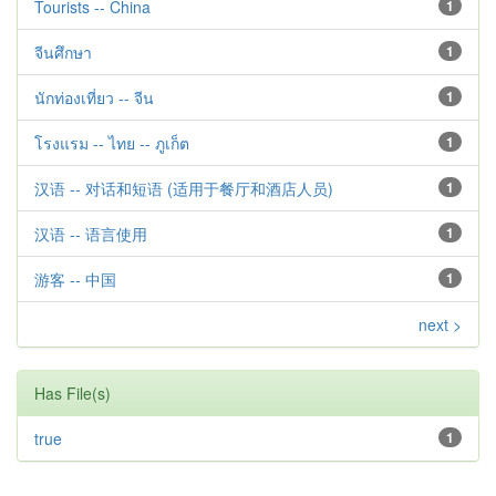
Tourists -- China
1
จีนศึกษา
1
นักท่องเที่ยว -- จีน
1
โรงแรม -- ไทย -- ภูเก็ต
1
汉语 -- 对话和短语 (适用于餐厅和酒店人员)
1
汉语 -- 语言使用
1
游客 -- 中国
1
next >
Has File(s)
true
1