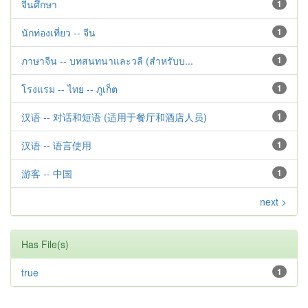
จีนศึกษา
1
นักท่องเที่ยว -- จีน
1
ภาษาจีน -- บทสนทนาและวลี (สำหรับบ...
1
โรงแรม -- ไทย -- ภูเก็ต
1
汉语 -- 对话和短语 (适用于餐厅和酒店人员)
1
汉语 -- 语言使用
1
游客 -- 中国
1
next >
Has File(s)
true
1