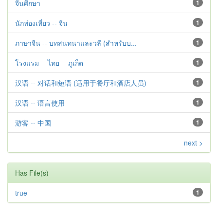
จีนศึกษา
1
นักท่องเที่ยว -- จีน
1
ภาษาจีน -- บทสนทนาและวลี (สำหรับบ...
1
โรงแรม -- ไทย -- ภูเก็ต
1
汉语 -- 对话和短语 (适用于餐厅和酒店人员)
1
汉语 -- 语言使用
1
游客 -- 中国
1
next >
Has File(s)
true
1