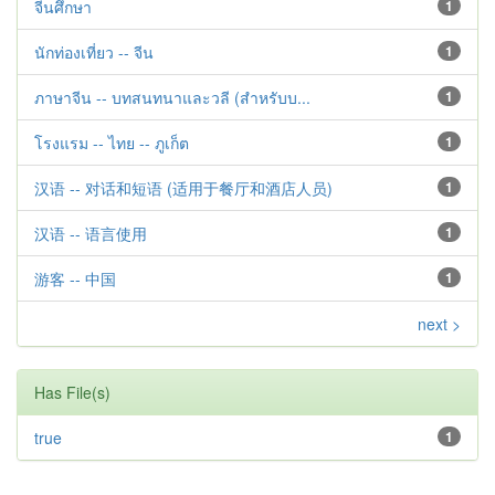
จีนศึกษา
1
นักท่องเที่ยว -- จีน
1
ภาษาจีน -- บทสนทนาและวลี (สำหรับบ...
1
โรงแรม -- ไทย -- ภูเก็ต
1
汉语 -- 对话和短语 (适用于餐厅和酒店人员)
1
汉语 -- 语言使用
1
游客 -- 中国
1
next >
Has File(s)
true
1