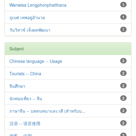
Wanwisa Lengphonphatthana
1
ภูเบศ เทพอยู่อำนวย
1
วันวิสาข์ เล็งผลพัฒนา
1
Subject
Chinese language -- Usage
2
Tourists -- China
2
จีนศึกษา
2
นักท่องเที่ยว -- จีน
2
ภาษาจีน -- บทสนทนาและวลี (สำหรับบ...
2
汉语 -- 语言使用
2
游客 -- 中国
2