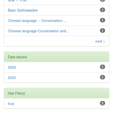
Baan Sukhawadee
1
Chinese language -- Conversation ...
1
Chinese language Conversation and...
1
next >
Date issued
2024
1
2025
1
Has File(s)
true
2