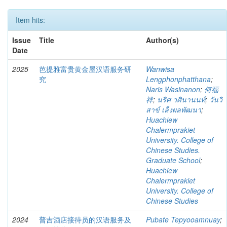
Item hits:
Issue
Title
Author(s)
Date
2025
芭提雅富贵黄金屋汉语服务研
Wanwisa
究
Lengphonphatthana
;
Naris Wasinanon
;
何福
祥
;
นริศ วศินานนท์
;
วันวิ
สาข์ เล็งผลพัฒนา
;
Huachiew
Chalermprakiet
University. College of
Chinese Studies.
Graduate School
;
Huachiew
Chalermprakiet
University. College of
Chinese Studies
2024
普吉酒店接待员的汉语服务及
Pubate Tepyooamnuay
;