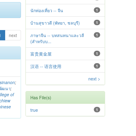
นักท่องเที่ยว -- จีน
1
บ้านสุขาวดี (พัทยา, ชลบุรี)
1
1
next
ภาษาจีน -- บทสนทนาและวลี
1
(สำหรับบ...
富贵黄金屋
1
汉语 -- 语言使用
1
next >
sinanon
;
ลพัฒนา
;
llege of
Has File(s)
chiew
hinese
true
1