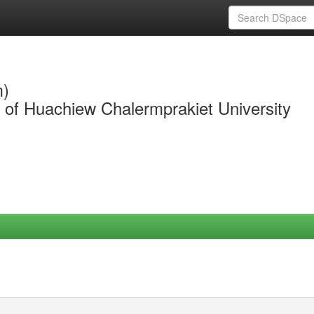
m)
y of Huachiew Chalermprakiet University