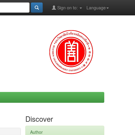
Sign on to:
Language
Discover
Author