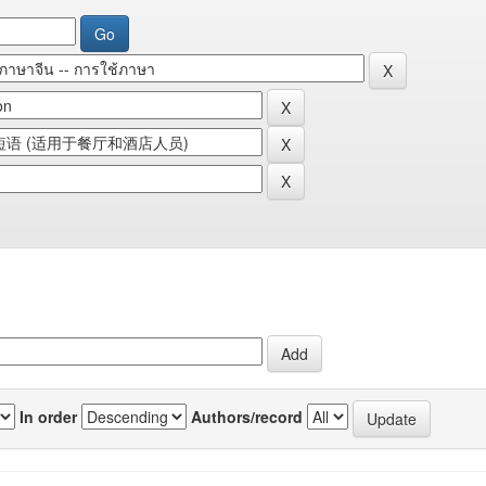
In order
Authors/record