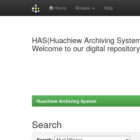
Home
Browse
Help
Skip
navigation
HAS(Huachiew Archiving Syste
Welcome to our digital repositor
Huachiew Archiving System
Search
Search: