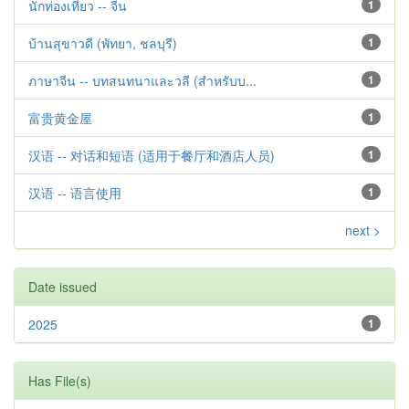
นักท่องเที่ยว -- จีน
1
บ้านสุขาวดี (พัทยา, ชลบุรี)
1
ภาษาจีน -- บทสนทนาและวลี (สำหรับบ...
1
富贵黄金屋
1
汉语 -- 对话和短语 (适用于餐厅和酒店人员)
1
汉语 -- 语言使用
1
next >
Date issued
2025
1
Has File(s)