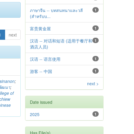
ภาษาจีน -- บทสนทนาและวลี
1
(สำหรับบ...
富贵黄金屋
1
1
next
汉语 -- 对话和短语 (适用于餐厅和
1
酒店人员)
汉语 -- 语言使用
1
游客 -- 中国
1
sinanon
;
next >
ลพัฒนา
;
llege of
chiew
Date issued
hinese
2025
1
Has File(s)