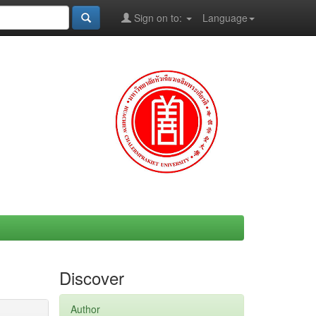
Sign on to:
Language
Discover
Author