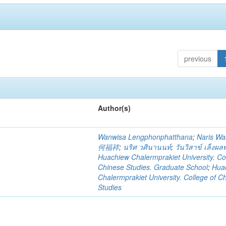
previous
Author(s)
Wanwisa Lengphonphatthana
;
Naris Wa
何福祥
;
นริศ วศินานนท์
;
วันวิสาข์ เล็งผ
Huachiew Chalermprakiet University. Co
Chinese Studies. Graduate School
;
Hua
Chalermprakiet University. College of C
Studies