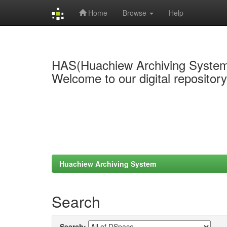
Home
Browse
Help
Skip
navigation
HAS(Huachiew Archiving Syste
Welcome to our digital repositor
Huachiew Archiving System
Search
Search: