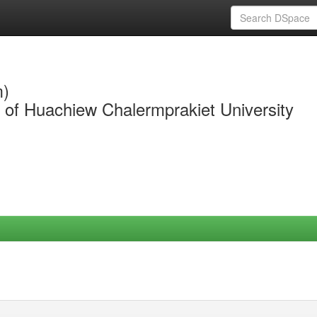
m)
y of Huachiew Chalermprakiet University