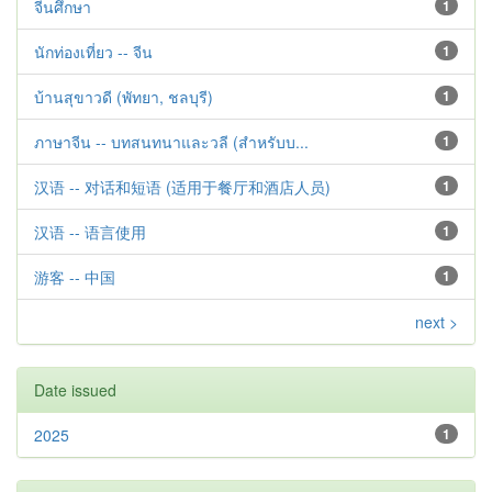
จีนศึกษา
1
นักท่องเที่ยว -- จีน
1
บ้านสุขาวดี (พัทยา, ชลบุรี)
1
ภาษาจีน -- บทสนทนาและวลี (สำหรับบ...
1
汉语 -- 对话和短语 (适用于餐厅和酒店人员)
1
汉语 -- 语言使用
1
游客 -- 中国
1
next >
Date issued
2025
1