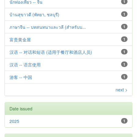
นักท่องเที่ยว -- จีน
1
บ้านสุขาวดี (พัทยา, ชลบุรี)
1
ภาษาจีน -- บทสนทนาและวลี (สำหรับบ...
1
富贵黄金屋
1
汉语 -- 对话和短语 (适用于餐厅和酒店人员)
1
汉语 -- 语言使用
1
游客 -- 中国
1
next >
Date issued
2025
1