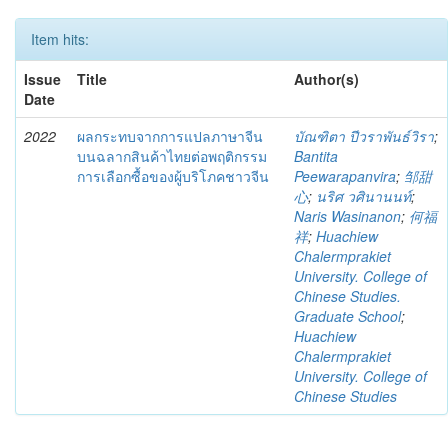
Item hits:
Issue
Title
Author(s)
Date
2022
ผลกระทบจากการแปลภาษาจีน
บัณฑิตา ปีวราพันธ์วิรา
;
บนฉลากสินค้าไทยต่อพฤติกรรม
Bantita
การเลือกซื้อของผู้บริโภคชาวจีน
Peewarapanvira
;
邹甜
心
;
นริศ วศินานนท์
;
Naris Wasinanon
;
何福
祥
;
Huachiew
Chalermprakiet
University. College of
Chinese Studies.
Graduate School
;
Huachiew
Chalermprakiet
University. College of
Chinese Studies