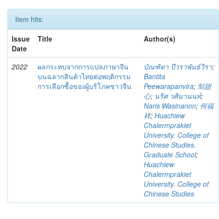
Item hits:
Issue
Title
Author(s)
Date
2022
ผลกระทบจากการแปลภาษาจีน
บัณฑิตา ปีวราพันธ์วิรา
;
บนฉลากสินค้าไทยต่อพฤติกรรม
Bantita
การเลือกซื้อของผู้บริโภคชาวจีน
Peewarapanvira
;
邹甜
心
;
นริศ วศินานนท์
;
Naris Wasinanon
;
何福
祥
;
Huachiew
Chalermprakiet
University. College of
Chinese Studies.
Graduate School
;
Huachiew
Chalermprakiet
University. College of
Chinese Studies