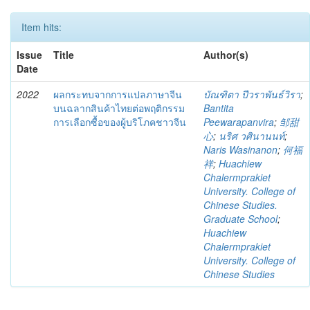
Item hits:
Issue
Title
Author(s)
Date
2022
ผลกระทบจากการแปลภาษาจีน
บัณฑิตา ปีวราพันธ์วิรา
;
บนฉลากสินค้าไทยต่อพฤติกรรม
Bantita
การเลือกซื้อของผู้บริโภคชาวจีน
Peewarapanvira
;
邹甜
心
;
นริศ วศินานนท์
;
Naris Wasinanon
;
何福
祥
;
Huachiew
Chalermprakiet
University. College of
Chinese Studies.
Graduate School
;
Huachiew
Chalermprakiet
University. College of
Chinese Studies