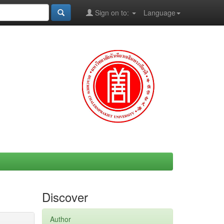
Sign on to:
Language
Discover
Author