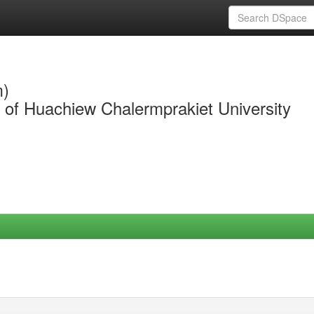
m)
y of Huachiew Chalermprakiet University