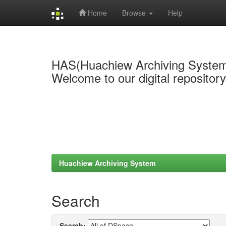
Home
Browse
Help
Skip
navigation
HAS(Huachiew Archiving Syste
Welcome to our digital repositor
Huachiew Archiving System
Search
Search: