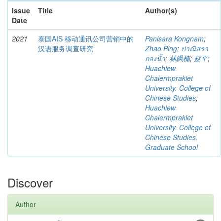
Issue
Title
Author(s)
Date
2021
泰国AIS 移动通讯公司营销中的
Panisara Kongnam
;
汉语服务调查研究
Zhao Ping
;
ปาณิสรา
กองน้ำ
;
林飒楠
;
赵平
;
Huachiew
Chalermprakiet
University. College of
Chinese Studies
;
Huachiew
Chalermprakiet
University. College of
Chinese Studies.
Graduate School
Discover
Author