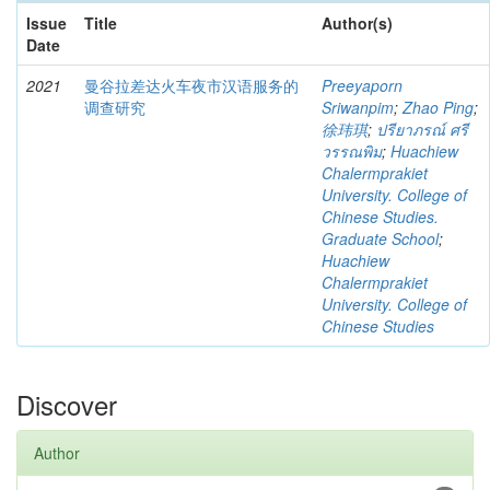
Issue
Title
Author(s)
Date
2021
曼谷拉差达火车夜市汉语服务的
Preeyaporn
调查研究
Sriwanpim
;
Zhao Ping
;
徐玮琪
;
ปรียาภรณ์ ศรี
วรรณพิม
;
Huachiew
Chalermprakiet
University. College of
Chinese Studies.
Graduate School
;
Huachiew
Chalermprakiet
University. College of
Chinese Studies
Discover
Author