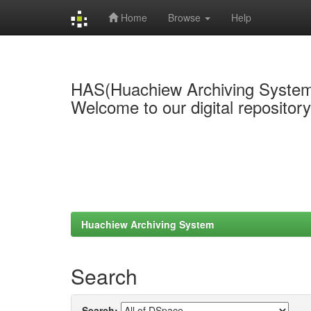
Home
Browse
Help
Skip
navigation
HAS(Huachiew Archiving Syste
Welcome to our digital repositor
Huachiew Archiving System
Search
Search: