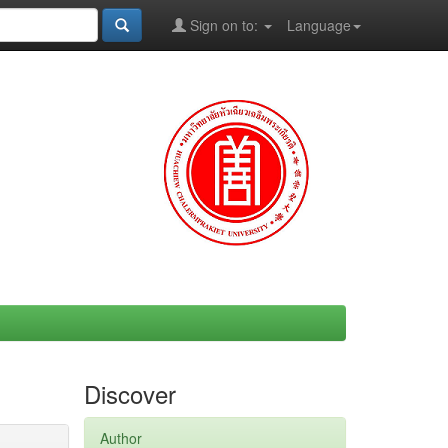
Sign on to:
Language
Discover
Author