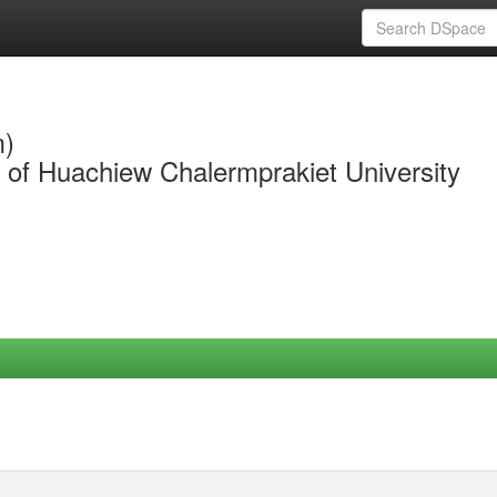
m)
y of Huachiew Chalermprakiet University