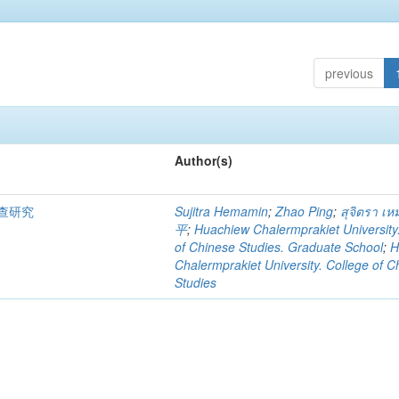
previous
Author(s)
查研究
Sujitra Hemamin
;
Zhao Ping
;
สุจิตรา เห
平
;
Huachiew Chalermprakiet University
of Chinese Studies. Graduate School
;
H
Chalermprakiet University. College of C
Studies