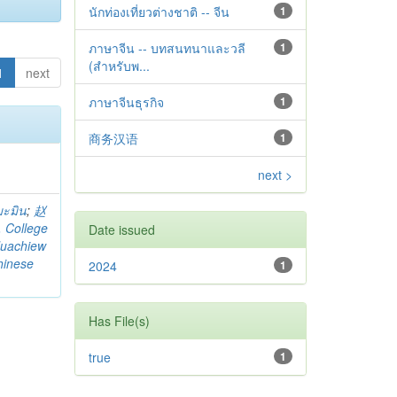
นักท่องเที่ยวต่างชาติ -- จีน
1
ภาษาจีน -- บทสนทนาและวลี
1
(สำหรับพ...
1
next
ภาษาจีนธุรกิจ
1
商务汉语
1
next >
มะมิน
;
赵
. College
Date issued
uachiew
hinese
2024
1
Has File(s)
true
1