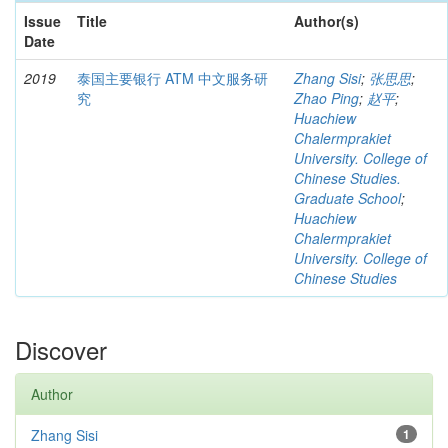
Issue
Title
Author(s)
Date
2019
泰国主要银行 ATM 中文服务研
Zhang Sisi
;
张思思
;
究
Zhao Ping
;
赵平
;
Huachiew
Chalermprakiet
University. College of
Chinese Studies.
Graduate School
;
Huachiew
Chalermprakiet
University. College of
Chinese Studies
Discover
Author
Zhang Sisi
1