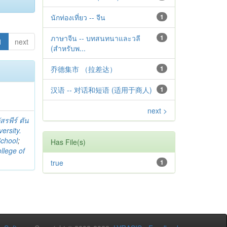
นักท่องเที่ยว -- จีน
1
ภาษาจีน -- บทสนทนาและวลี
1
1
next
(สำหรับพ...
乔德集市 （拉差达）
1
汉语 -- 对话和短语 (适用于商人)
1
next >
สรพีร์ ตัน
ersity.
School
;
Has File(s)
llege of
true
1