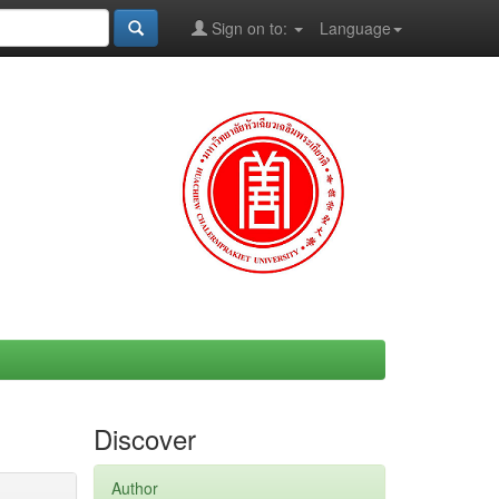
Sign on to:
Language
Discover
Author