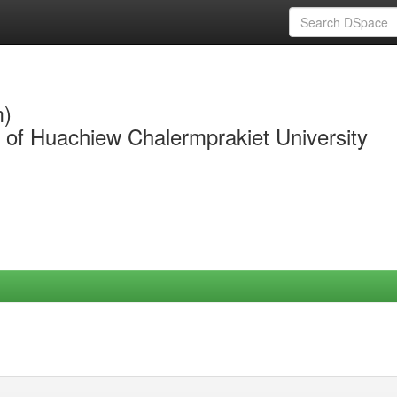
m)
y of Huachiew Chalermprakiet University