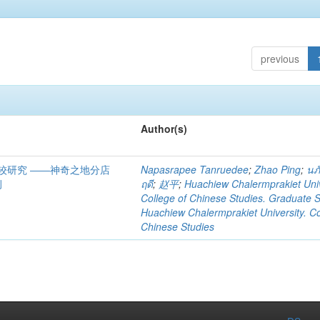
previous
Author(s)
较研究 ――神奇之地分店
Napasrapee Tanruedee
;
Zhao Ping
;
นภั
例
ฤดี
;
赵平
;
Huachiew Chalermprakiet Univ
College of Chinese Studies. Graduate 
Huachiew Chalermprakiet University. Co
Chinese Studies