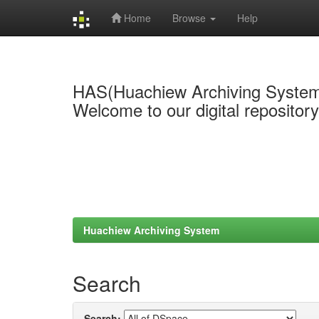
Home
Browse
Help
Skip
navigation
HAS(Huachiew Archiving Syste
Welcome to our digital repositor
Huachiew Archiving System
Search
Search: