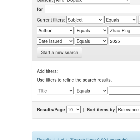
for
Current filters:
Start a new search
Add filters:
Use filters to refine the search results.
Results/Page
|
Sort items by
Results 1-1 of 1 (Search time: 0.001 seconds).