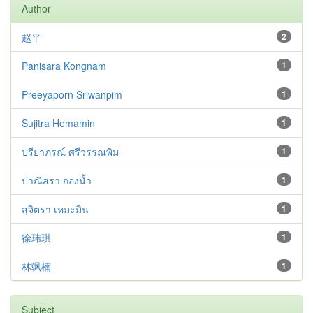
Author
赵平
2
Panisara Kongnam
1
Preeyaporn Sriwanpim
1
Sujitra Hemamin
1
ปรียาภรณ์ ศรีวรรณพิม
1
ปาณิสรา กองน้ำ
1
สุจิตรา เหมะมิน
1
徐玮琪
1
林飒楠
1
Subject