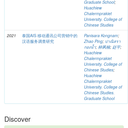
Graduate School
;
Huachiew
Chalermprakiet
University. College of
Chinese Studies
2021
泰国AIS 移动通讯公司营销中的
Panisara Kongnam
;
汉语服务调查研究
Zhao Ping
;
ปาณิสรา
กองน้ำ
;
林飒楠
;
赵平
;
Huachiew
Chalermprakiet
University. College of
Chinese Studies
;
Huachiew
Chalermprakiet
University. College of
Chinese Studies.
Graduate School
Discover