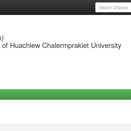
m)
y of Huachiew Chalermprakiet University