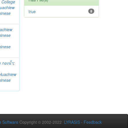
. College
uachiew
true
8
hinese
achiew
hinese
hinese
 กองน้ำ
;
Huachiew
hinese
 Software
Copyright © 2002-2022
LYRASIS
-
Feedback