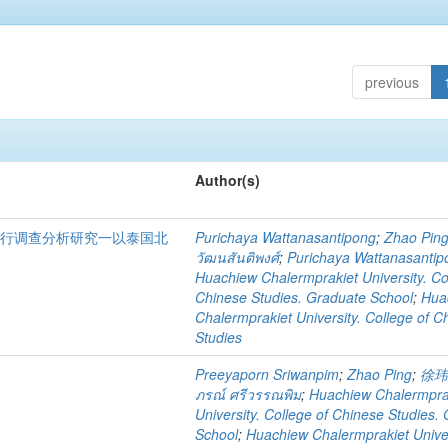
previous
Author(s)
进行调查分析研究一以泰国北
Purichaya Wattanasantipong
;
Zhao Pin
วัฒนสันติพงศ์
;
Purichaya Wattanasantip
Huachiew Chalermprakiet University. Co
Chinese Studies. Graduate School
;
Hua
Chalermprakiet University. College of C
Studies
Preeyaporn Sriwanpim
;
Zhao Ping
;
徐
ภรณ์ ศรีวรรณพิม
;
Huachiew Chalermpra
University. College of Chinese Studies.
School
;
Huachiew Chalermprakiet Univer