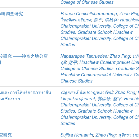
College of Chinese Studies
影响调查研究
Pranee Chaichitchareonrung
;
Zhao Pin
ไชยจิตรเจริญรุ่ง
;
赵平
;
洪秋林
;
Huachie
Chalermprakiet University. College of C
Studies. Graduate School
;
Huachiew
Chalermprakiet University. College of C
Studies
较研究 ――神奇之地分店
Napasrapee Tanruedee
;
Zhao Ping
;
นภั
例
ฤดี
;
赵平
;
Huachiew Chalermprakiet Univ
College of Chinese Studies. Graduate S
Huachiew Chalermprakiet University. Co
Chinese Studies
รมและการให้บริการภาษาจีน
ณัฐธยาน์ ลิมปกาญจนารัตน์
;
Zhao Ping
;
วัดเชียงราย
Limpakarnjanarat
;
林命珍
;
赵平
;
Huachi
Chalermprakiet University. College of C
Studies. Graduate School
;
Huachiew
Chalermprakiet University. College of C
Studies
查研究
Sujitra Hemamin
;
Zhao Ping
;
สุจิตรา เห