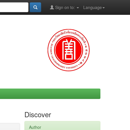
Sign on to:
Language
Discover
Author