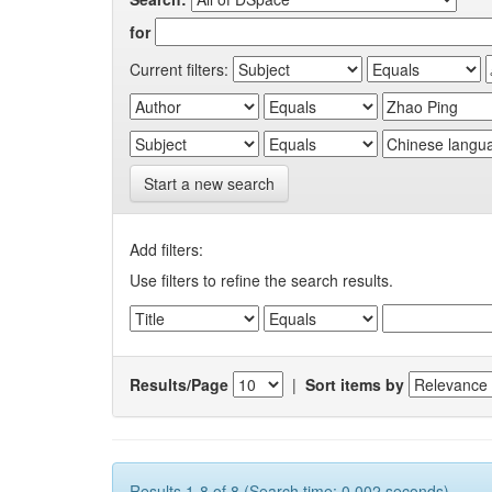
for
Current filters:
Start a new search
Add filters:
Use filters to refine the search results.
Results/Page
|
Sort items by
Results 1-8 of 8 (Search time: 0.002 seconds).