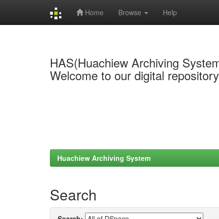
Home
Browse
Help
Skip
navigation
HAS(Huachiew Archiving Syste
Welcome to our digital repositor
Huachiew Archiving System
Search
Search: