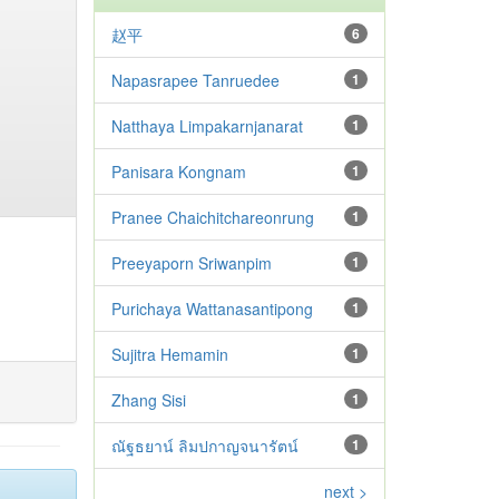
赵平
6
Napasrapee Tanruedee
1
Natthaya Limpakarnjanarat
1
Panisara Kongnam
1
Pranee Chaichitchareonrung
1
Preeyaporn Sriwanpim
1
Purichaya Wattanasantipong
1
Sujitra Hemamin
1
Zhang Sisi
1
ณัฐธยาน์ ลิมปกาญจนารัตน์
1
next >