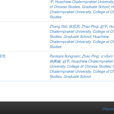
平
;
Huachiew Chalermprakiet University
of Chinese Studies. Graduate School
;
H
Chalermprakiet University. College of C
Studies
Zhang Sisi
;
张思思
;
Zhao Ping
;
赵平
;
Hu
Chalermprakiet University. College of C
Studies. Graduate School
;
Huachiew
Chalermprakiet University. College of C
Studies
研究
Panisara Kongnam
;
Zhao Ping
;
ปาณิสรา
林飒楠
;
赵平
;
Huachiew Chalermprakiet
University. College of Chinese Studies
;
Chalermprakiet University. College of C
Studies. Graduate School
DSpace