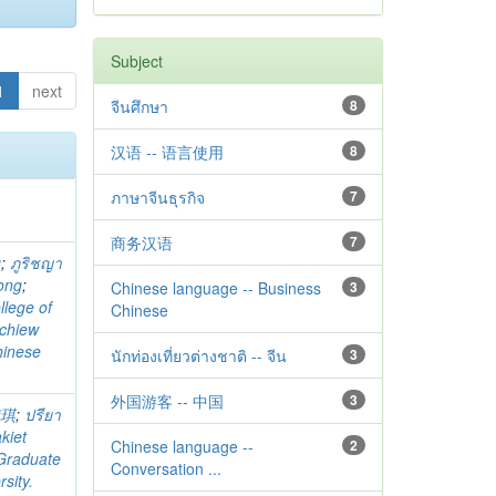
Subject
1
next
จีนศึกษา
8
汉语 -- 语言使用
8
ภาษาจีนธุรกิจ
7
商务汉语
7
g
;
ภูริชญา
ong
;
Chinese language -- Business
3
llege of
Chinese
chiew
hinese
นักท่องเที่ยวต่างชาติ -- จีน
3
外国游客 -- 中国
3
玮琪
;
ปรียา
kiet
Chinese language --
2
 Graduate
Conversation ...
sity.