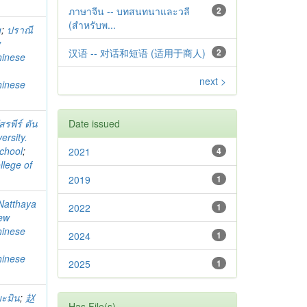
ภาษาจีน -- บทสนทนาและวลี
2
(สำหรับพ...
g
;
ปราณี
w
汉语 -- 对话和短语 (适用于商人)
2
hinese
next >
hinese
สรพีร์ ตัน
Date issued
ersity.
chool
;
2021
4
llege of
2019
1
Natthaya
2022
1
ew
hinese
2024
1
hinese
2025
1
มะมิน
;
赵
Has File(s)