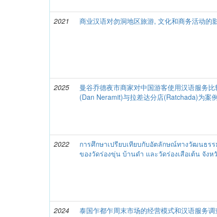
2021
商业汉语对勿洞地区旅游, 文化和商务活动的
2025
曼谷乔德夜市商家对中国游客使用汉语服务比
(Dan Neramit)与拉差达分店(Ratchada)为案
2022
การศึกษาเปรียบเทียบกับอัตลักษณ์ทางวัฒนธร
ของวัดร่องขุ่น บ้านดำ และวัดร่องเสือเต้น จังห
2024
泰国乍都乍周末市场的经营模式和汉语服务调